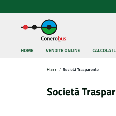
Vai ai contenuti
Vai al menu di navigazione
Vai al footer
HOME
VENDITE ONLINE
CALCOLA I
Home
/
Società Trasparente
Società Traspa