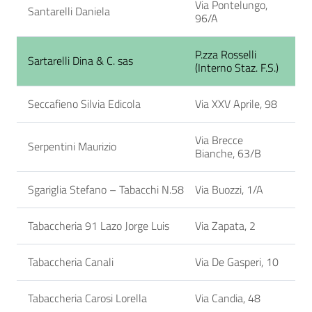
Via Pontelungo,
Santarelli Daniela
96/A
P.zza Rosselli
Sartarelli Dina & C. sas
(Interno Staz. F.S.)
Seccafieno Silvia Edicola
Via XXV Aprile, 98
Via Brecce
Serpentini Maurizio
Bianche, 63/B
Sgariglia Stefano – Tabacchi N.58
Via Buozzi, 1/A
Tabaccheria 91 Lazo Jorge Luis
Via Zapata, 2
Tabaccheria Canali
Via De Gasperi, 10
Tabaccheria Carosi Lorella
Via Candia, 48