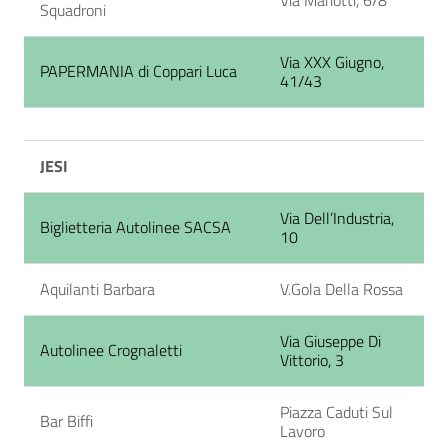
Squadroni
Via XXX Giugno,
PAPERMANIA di Coppari Luca
41/43
JESI
Via Dell’Industria,
Biglietteria Autolinee SACSA
10
Aquilanti Barbara
V.Gola Della Rossa
Via Giuseppe Di
Autolinee Crognaletti
Vittorio, 3
Piazza Caduti Sul
Bar Biffi
Lavoro