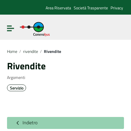
Vai ai contenuti
Vai al menu di navigazione
Area Riservata
Società Trasparente
Privacy
Vai al footer
Attiva / disattiva la navigazione
Home
/
rivendite
/
Rivendite
Rivendite
Argomenti
Servizio
Indietro