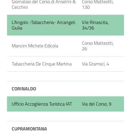
Giornalaio del Corso di Anselmi &
Corso Matteotti,
Cecchini
130
L’Angolo -Tabaccheria- Arcangeli
V.le Rinascita,
Giulia
34/36
Corso Matteotti,
Mancini Michele Edicola
26
Tabaccheria De Cinque Martina
Via Gramsci, 4
CORINALDO
Ufficio Accoglienza Turistica IAT
Via del Corso, 9
CUPRAMONTANA