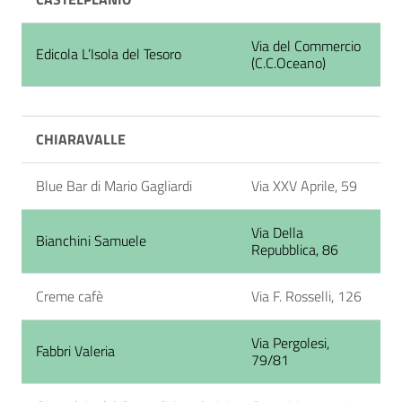
Via del Commercio
Edicola L’Isola del Tesoro
(C.C.Oceano)
CHIARAVALLE
Blue Bar di Mario Gagliardi
Via XXV Aprile, 59
Via Della
Bianchini Samuele
Repubblica, 86
Creme cafè
Via F. Rosselli, 126
Via Pergolesi,
Fabbri Valeria
79/81