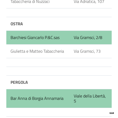
Tabaccheria di Nuzzaci
Via Adriatica, 107
OSTRA
Barchiesi Giancarlo P.&C.sas
Via Gramsci, 2/8
Giulietta e Matteo Tabaccheria
Via Gramsci, 73
PERGOLA
Viale della Libertà,
Bar Anna di Borgia Annamaria
5