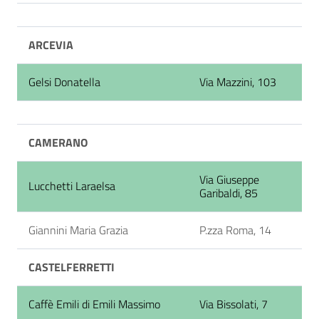
ARCEVIA
Gelsi Donatella
Via Mazzini, 103
CAMERANO
Via Giuseppe
Lucchetti Laraelsa
Garibaldi, 85
Giannini Maria Grazia
P.zza Roma, 14
CASTELFERRETTI
Caffè Emili di Emili Massimo
Via Bissolati, 7