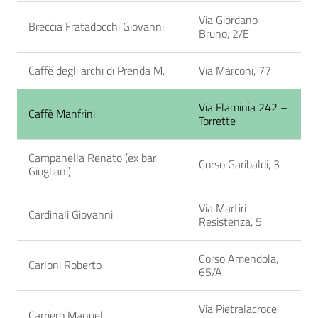
Via Giordano
Breccia Fratadocchi Giovanni
Bruno, 2/E
Caffè degli archi di Prenda M.
Via Marconi, 77
Via Flaminia 242 –
Caffè Manfrini
Torrette
Campanella Renato (ex bar
Corso Garibaldi, 3
Giugliani)
Via Martiri
Cardinali Giovanni
Resistenza, 5
Corso Amendola,
Carloni Roberto
65/A
Via Pietralacroce,
Carriero Manuel