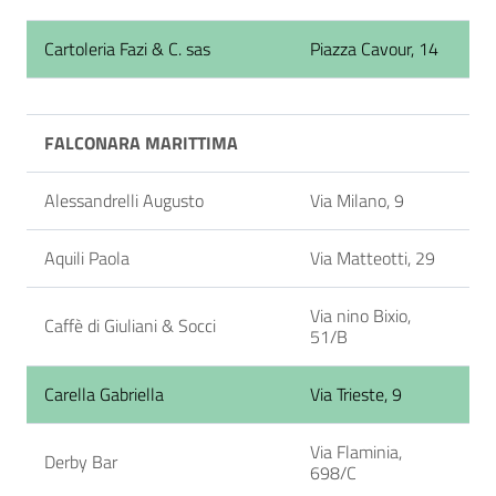
Cartoleria Fazi & C. sas
Piazza Cavour, 14
FALCONARA MARITTIMA
Alessandrelli Augusto
Via Milano, 9
Aquili Paola
Via Matteotti, 29
Via nino Bixio,
Caffè di Giuliani & Socci
51/B
Carella Gabriella
Via Trieste, 9
Via Flaminia,
Derby Bar
698/C