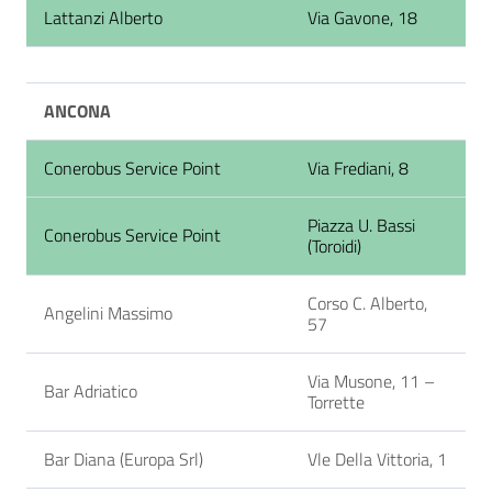
Lattanzi Alberto
Via Gavone, 18
ANCONA
Conerobus Service Point
Via Frediani, 8
Piazza U. Bassi
Conerobus Service Point
(Toroidi)
Corso C. Alberto,
Angelini Massimo
57
Via Musone, 11 –
Bar Adriatico
Torrette
Bar Diana (Europa Srl)
Vle Della Vittoria, 1