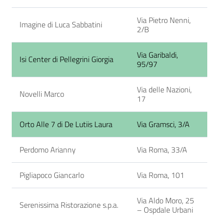
Via Pietro Nenni,
Imagine di Luca Sabbatini
2/B
Via Garibaldi,
Isi Center di Pellegrini Giorgia
95/97
Via delle Nazioni,
Novelli Marco
17
Orto Alle 7 di De Lutiis Laura
Via Gramsci, 3/A
Perdomo Arianny
Via Roma, 33/A
Pigliapoco Giancarlo
Via Roma, 101
Via Aldo Moro, 25
Serenissima Ristorazione s.p.a.
– Ospdale Urbani