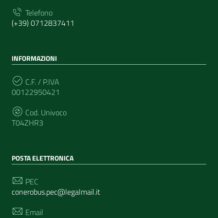
Telefono
(+39) 0712837411
INFORMAZIONI
C.F. / P.IVA
00122950421
Cod. Univoco
T04ZHR3
POSTA ELETTRONICA
PEC
conerobus.pec@legalmail.it
Email