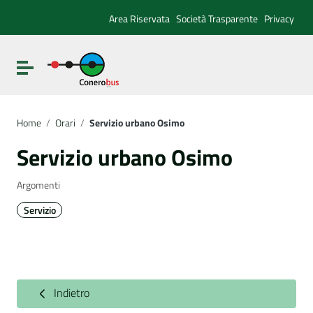
Vai ai contenuti
Vai al menu di navigazione
Area Riservata
Società Trasparente
Privacy
Vai al footer
Attiva / disattiva la navigazione
Home
/
Orari
/
Servizio urbano Osimo
Servizio urbano Osimo
Argomenti
Servizio
Indietro