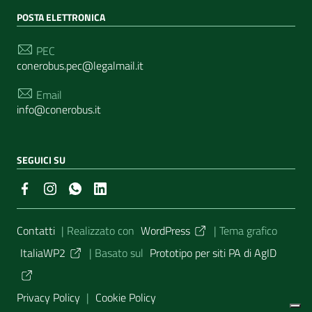
POSTA ELETTRONICA
PEC
conerobus.pec@legalmail.it
Email
info@conerobus.it
SEGUICI SU
Sezione Link Utili
Contatti
| Realizzato con
WordPress
|
Tema grafico
ItaliaWP2
| Basato sul
Prototipo per siti PA di AgID
Privacy Policy
|
Cookie Policy