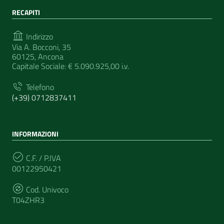
RECAPITI
Indirizzo
Via A. Bocconi, 35
60125, Ancona
Capitale Sociale: € 5.090.925,00 i.v.
Telefono
(+39) 0712837411
INFORMAZIONI
C.F. / P.IVA
00122950421
Cod. Univoco
T04ZHR3