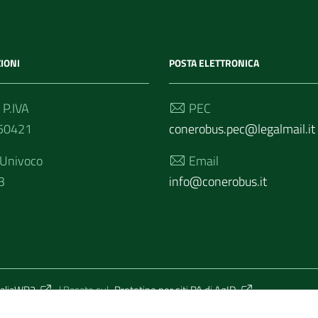
IONI
POSTA ELETTRONICA
 P.IVA
PEC
50421
conerobus.pec@legalmail.it
 Univoco
Email
3
info@conerobus.it
taliaWP2
| Basato sul
Prototipo per siti PA di AgID