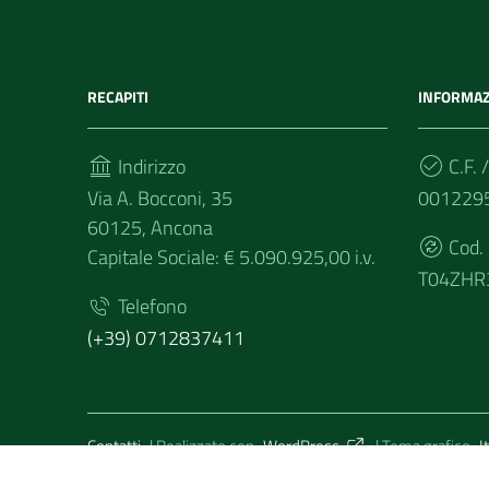
RECAPITI
INFORMAZ
Indirizzo
C.F. /
Via A. Bocconi, 35
001229
60125, Ancona
Cod.
Capitale Sociale: € 5.090.925,00 i.v.
T04ZHR
Telefono
(+39) 0712837411
Sezione Link Utili
Contatti
| Realizzato con
WordPress
|
Tema grafico
I
Privacy Policy
|
Cookie Policy