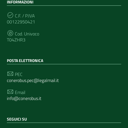
INFORMAZIONI
C.F. / P.IVA
00122950421
Cod. Univoco
T04ZHR3
POSTA ELETTRONICA
PEC
conerobus.pec@legalmail.it
Email
info@conerobus.it
SEGUICI SU