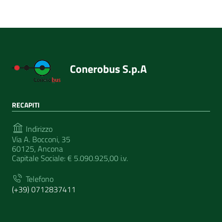
Conerobus S.p.A
RECAPITI
Indirizzo
Via A. Bocconi, 35
60125, Ancona
Capitale Sociale: € 5.090.925,00 i.v.
Telefono
(+39) 0712837411