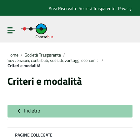
Vai ai contenuti
Vai al menu di navigazione
Area Riservata
Società Trasparente
Privacy
Vai al footer
Attiva / disattiva la navigazione
Home
/
Società Trasparente
/
Sovvenzioni, contributi, sussidi, vantaggi economici
/
Criteri e modalità
Criteri e modalità
Indietro
PAGINE COLLEGATE