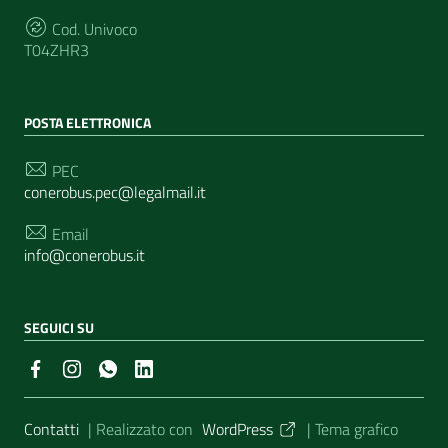
Cod. Univoco
T04ZHR3
POSTA ELETTRONICA
PEC
conerobus.pec@legalmail.it
Email
info@conerobus.it
SEGUICI SU
Sezione Link Utili
Contatti
| Realizzato con
WordPress
|
Tema grafico