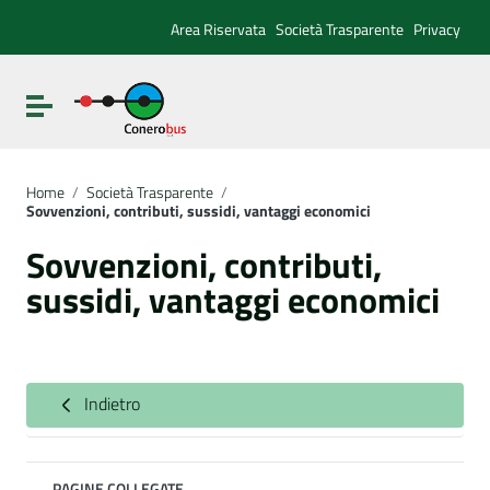
Vai ai contenuti
Vai al menu di navigazione
Area Riservata
Società Trasparente
Privacy
Vai al footer
Attiva / disattiva la navigazione
Home
/
Società Trasparente
/
Sovvenzioni, contributi, sussidi, vantaggi economici
Sovvenzioni, contributi,
sussidi, vantaggi economici
Indietro
PAGINE COLLEGATE