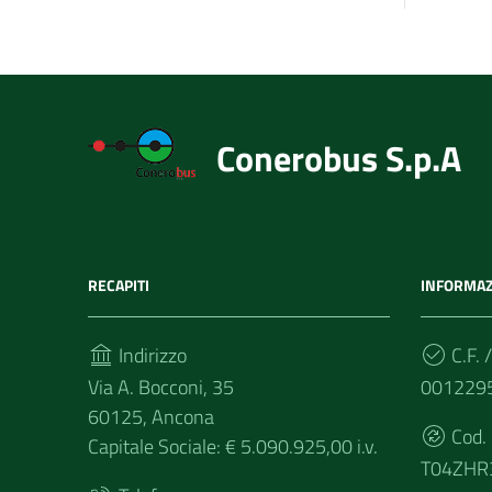
Conerobus S.p.A
RECAPITI
INFORMAZ
Indirizzo
C.F. /
Via A. Bocconi, 35
001229
60125, Ancona
Cod.
Capitale Sociale: € 5.090.925,00 i.v.
T04ZHR