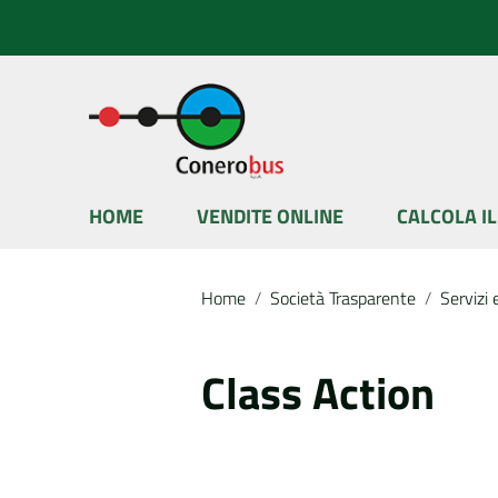
Vai ai contenuti
Vai al menu di navigazione
Vai al footer
HOME
VENDITE ONLINE
CALCOLA I
Home
/
Società Trasparente
/
Servizi 
Class Action