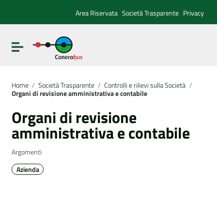
Vai ai contenuti
Vai al menu di navigazione
Area Riservata
Società Trasparente
Privacy
Vai al footer
Attiva / disattiva la navigazione
Home
/
Società Trasparente
/
Controlli e rilievi sulla Società
/
Organi di revisione amministrativa e contabile
Organi di revisione
amministrativa e contabile
Argomenti
Azienda