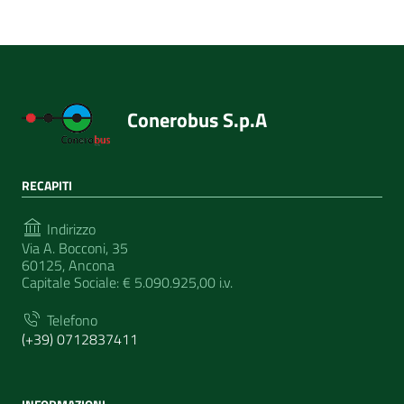
Conerobus S.p.A
RECAPITI
Indirizzo
Via A. Bocconi, 35
60125, Ancona
Capitale Sociale: € 5.090.925,00 i.v.
Telefono
(+39) 0712837411