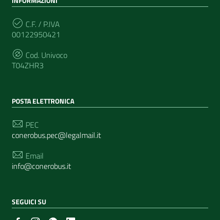
INFORMAZIONI
C.F. / P.IVA
00122950421
Cod. Univoco
T04ZHR3
POSTA ELETTRONICA
PEC
conerobus.pec@legalmail.it
Email
info@conerobus.it
SEGUICI SU