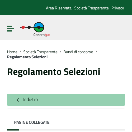
Vai ai contenuti
Vai al menu di navigazione
Area Riservata
Società Trasparente
Privacy
Vai al footer
Attiva / disattiva la navigazione
Home
/
Società Trasparente
/
Bandi di concorso
/
Regolamento Selezioni
Regolamento Selezioni
Indietro
PAGINE COLLEGATE