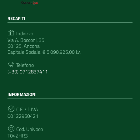
RECAPITI
Indirizzo
Via A. Bocconi, 35
60125, Ancona
Capitale Sociale: € 5.090.925,00 i.v.
Telefono
(+39) 0712837411
INFORMAZIONI
C.F. / P.IVA
00122950421
Cod. Univoco
T04ZHR3