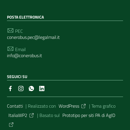
POSTA ELETTRONICA
PEC
conerobus.pec@legalmail.it
Email
info@conerobus.it
SEGUICI SU
Sezione Link Utili
Contatti
| Realizzato con
WordPress
|
Tema grafico
ItaliaWP2
| Basato sul
Prototipo per siti PA di AgID