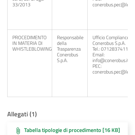
33/2013
conerobus.pec@legalm
PROCEDIMENTO
Responsabile
Ufficio Compliance
IN MATERIA DI
della
Conerobus S.p.A.
WHISTLEBLOWING
Trasparenza
Tel.: 0712837411
Conerobus
Email:
S.p.A.
info@conerobus.it
PEC:
conerobus.pec@legalm
Allegati (1)
Tabella tipologie di procedimento [16 KB]