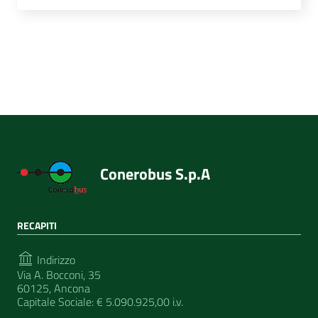
Conerobus S.p.A
RECAPITI
Indirizzo
Via A. Bocconi, 35
60125, Ancona
Capitale Sociale: € 5.090.925,00 i.v.