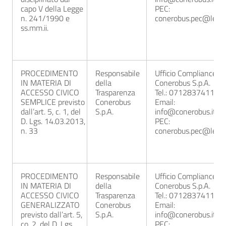
capo V della Legge
PEC:
n. 241/1990 e
conerobus.pec@legalm
ss.mm.ii.
PROCEDIMENTO
Responsabile
Ufficio Compliance
IN MATERIA DI
della
Conerobus S.p.A.
ACCESSO CIVICO
Trasparenza
Tel.: 0712837411
SEMPLICE previsto
Conerobus
Email:
dall’art. 5, c. 1, del
S.p.A.
info@conerobus.it
D. Lgs. 14.03.2013,
PEC:
n. 33
conerobus.pec@legalm
PROCEDIMENTO
Responsabile
Ufficio Compliance
IN MATERIA DI
della
Conerobus S.p.A.
ACCESSO CIVICO
Trasparenza
Tel.: 0712837411
GENERALIZZATO
Conerobus
Email:
previsto dall’art. 5,
S.p.A.
info@conerobus.it
co. 2, del D. Lgs.
PEC: