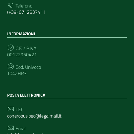
Telefono
(+39) 0712837411
INFORMAZIONI
C.F. / P.IVA
00122950421
Cod. Univoco
T04ZHR3
POSTA ELETTRONICA
PEC
conerobus.pec@legalmail.it
Email