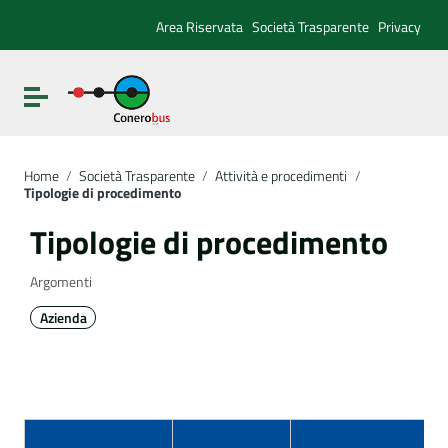
Vai ai contenuti
Vai al menu di navigazione
Area Riservata
Società Trasparente
Privacy
Vai al footer
Attiva / disattiva la navigazione
Home
/
Società Trasparente
/
Attività e procedimenti
/
Tipologie di procedimento
Tipologie di procedimento
Argomenti
Azienda