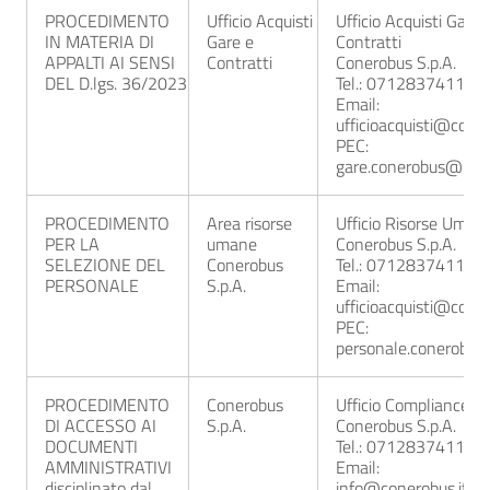
PROCEDIMENTO
Ufficio Acquisti
Ufficio Acquisti Gare 
IN MATERIA DI
Gare e
Contratti
APPALTI AI SENSI
Contratti
Conerobus S.p.A.
DEL D.lgs. 36/2023
Tel.: 0712837411
Email:
ufficioacquisti@coner
PEC:
gare.conerobus@pec.
PROCEDIMENTO
Area risorse
Ufficio Risorse Uman
PER LA
umane
Conerobus S.p.A.
SELEZIONE DEL
Conerobus
Tel.: 0712837411
PERSONALE
S.p.A.
Email:
ufficioacquisti@coner
PEC:
personale.conerobus
PROCEDIMENTO
Conerobus
Ufficio Compliance
DI ACCESSO AI
S.p.A.
Conerobus S.p.A.
DOCUMENTI
Tel.: 0712837411
AMMINISTRATIVI
Email:
disciplinato dal
info@conerobus.it