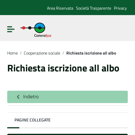
Vai ai contenuti
Vai al menu di navigazione
Area Riservata
Società Trasparente
Privacy
Vai al footer
Attiva / disattiva la navigazione
Home
/
Cooperazione sociale
/
Richiesta iscrizione all albo
Richiesta iscrizione all albo
Indietro
PAGINE COLLEGATE