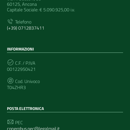
60125, Ancona
Capitale Sociale: € 5.090.925,00 i.v.
Telefono
(+39) 0712837411
INFORMAZIONI
C.F. / P.IVA
00122950421
Cod. Univoco
T04ZHR3
POSTA ELETTRONICA
PEC
conerobus.pec@legalmail.it