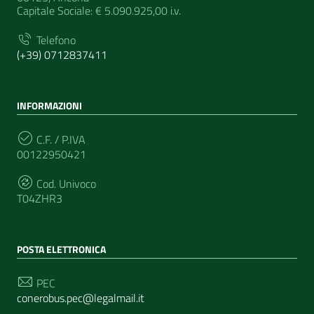
Capitale Sociale: € 5.090.925,00 i.v.
Telefono
(+39) 0712837411
INFORMAZIONI
C.F. / P.IVA
00122950421
Cod. Univoco
T04ZHR3
POSTA ELETTRONICA
PEC
conerobus.pec@legalmail.it