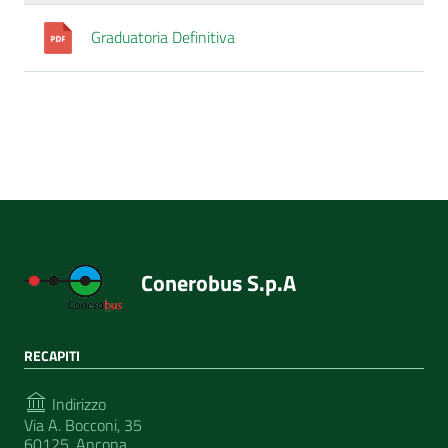
Graduatoria Definitiva
Conerobus S.p.A
RECAPITI
Indirizzo
Via A. Bocconi, 35
60125, Ancona