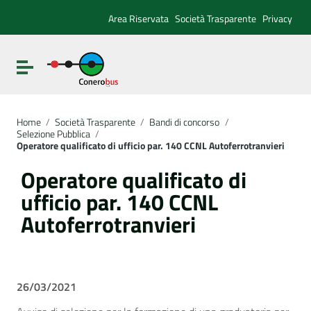
Vai ai contenuti
Vai al menu di navigazione
Area Riservata
Società Trasparente
Privacy
Vai al footer
Attiva / disattiva la navigazione
Home
/
Società Trasparente
/
Bandi di concorso
/
Selezione Pubblica
/
Operatore qualificato di ufficio par. 140 CCNL Autoferrotranvieri
Operatore qualificato di
ufficio par. 140 CCNL
Autoferrotranvieri
26/03/2021