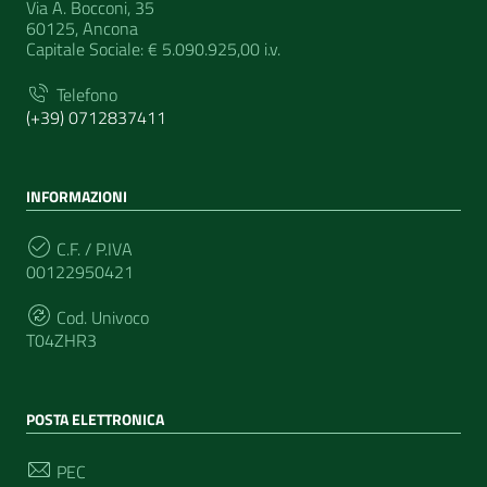
Via A. Bocconi, 35
60125, Ancona
Capitale Sociale: € 5.090.925,00 i.v.
Telefono
(+39) 0712837411
INFORMAZIONI
C.F. / P.IVA
00122950421
Cod. Univoco
T04ZHR3
POSTA ELETTRONICA
PEC