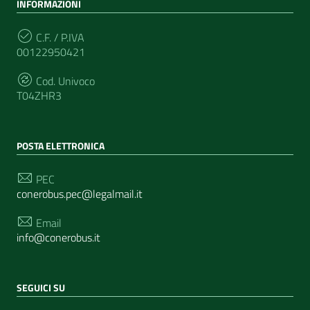
INFORMAZIONI
C.F. / P.IVA
00122950421
Cod. Univoco
T04ZHR3
POSTA ELETTRONICA
PEC
conerobus.pec@legalmail.it
Email
info@conerobus.it
SEGUICI SU