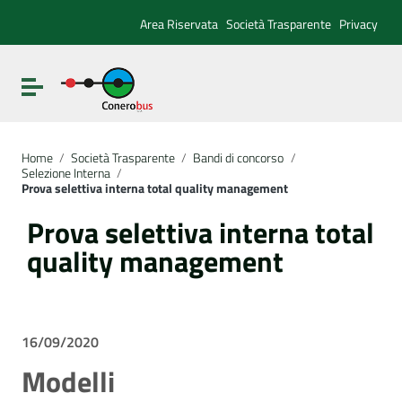
Vai ai contenuti
Vai al menu di navigazione
Area Riservata
Società Trasparente
Privacy
Vai al footer
Attiva / disattiva la navigazione
Home
/
Società Trasparente
/
Bandi di concorso
/
Selezione Interna
/
Prova selettiva interna total quality management
Prova selettiva interna total
quality management
16/09/2020
Modelli