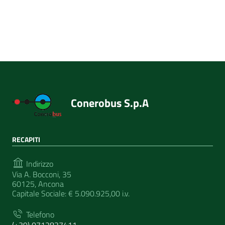
Conerobus S.p.A
RECAPITI
Indirizzo
Via A. Bocconi, 35
60125, Ancona
Capitale Sociale: € 5.090.925,00 i.v.
Telefono
(+39) 0712837411