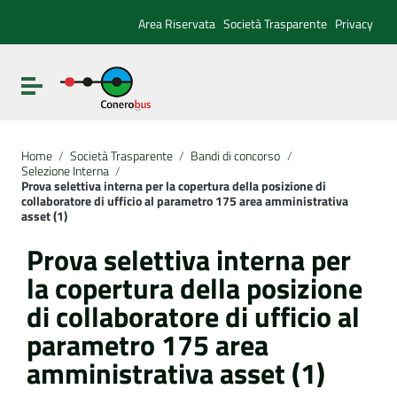
Vai ai contenuti
Vai al menu di navigazione
Area Riservata
Società Trasparente
Privacy
Vai al footer
Attiva / disattiva la navigazione
Home
/
Società Trasparente
/
Bandi di concorso
/
Selezione Interna
/
Prova selettiva interna per la copertura della posizione di
collaboratore di ufficio al parametro 175 area amministrativa
asset (1)
Prova selettiva interna per
la copertura della posizione
di collaboratore di ufficio al
parametro 175 area
amministrativa asset (1)