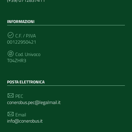
INFORMAZIONI
C.F. / P.IVA
00122950421
Cod. Univoco
T04ZHR3
POSTA ELETTRONICA
PEC
conerobus.pec@legalmail.it
Email
info@conerobus.it