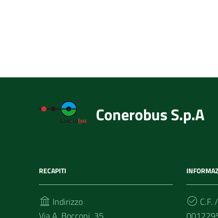
Conerobus S.p.A
RECAPITI
INFORMAZ
Indirizzo
C.F. /
Via A. Bocconi, 35
001229