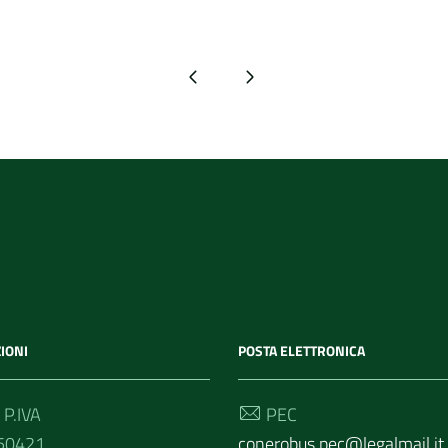
Pagina precedente
Pagina successiva
IONI
POSTA ELETTRONICA
 P.IVA
PEC
50421
conerobus.pec@legalmail.it