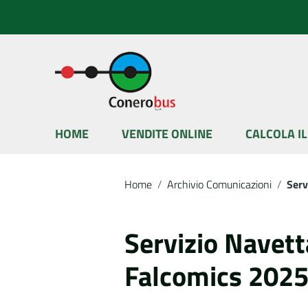
Vai ai contenuti
Vai al menu di navigazione
Vai al footer
HOME
VENDITE ONLINE
CALCOLA I
Home
/
Archivio Comunicazioni
/
Serv
Servizio Navett
Falcomics 202