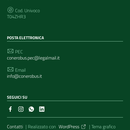
Cod. Univoco
T04ZHR3
POSTA ELETTRONICA
PEC
conerobus.pec@legalmail.it
Email
info@conerobus.it
SEGUICI SU
Sezione Link Utili
Contatti
| Realizzato con
WordPress
|
Tema grafico