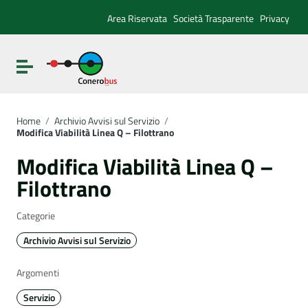
Vai ai contenuti
Vai al menu di navigazione
Area Riservata
Società Trasparente
Privacy
Vai al footer
Attiva / disattiva la navigazione
Home
/
Archivio Avvisi sul Servizio
/
Modifica Viabilità Linea Q – Filottrano
Modifica Viabilità Linea Q –
Filottrano
Categorie
Archivio Avvisi sul Servizio
Argomenti
Servizio