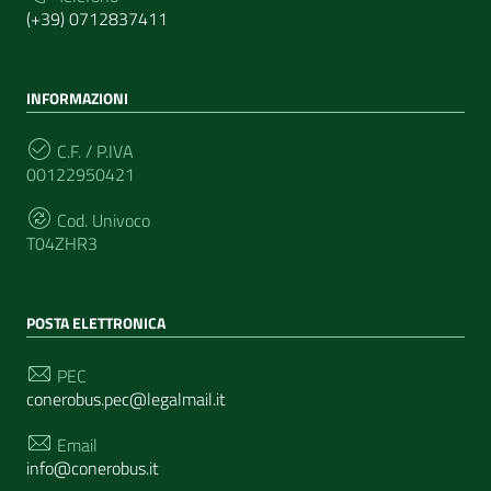
(+39) 0712837411
INFORMAZIONI
C.F. / P.IVA
00122950421
Cod. Univoco
T04ZHR3
POSTA ELETTRONICA
PEC
conerobus.pec@legalmail.it
Email
info@conerobus.it