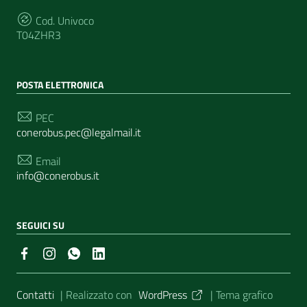
Cod. Univoco
T04ZHR3
POSTA ELETTRONICA
PEC
conerobus.pec@legalmail.it
Email
info@conerobus.it
SEGUICI SU
Sezione Link Utili
Contatti
| Realizzato con
WordPress
|
Tema grafico