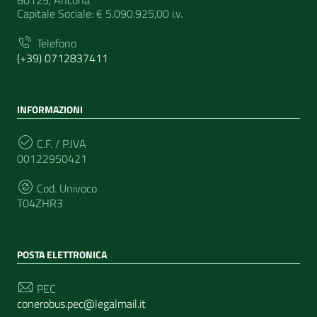
Capitale Sociale: € 5.090.925,00 i.v.
Telefono
(+39) 0712837411
INFORMAZIONI
C.F. / P.IVA
00122950421
Cod. Univoco
T04ZHR3
POSTA ELETTRONICA
PEC
conerobus.pec@legalmail.it