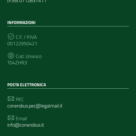
(+39) 0712837411
INFORMAZIONI
C.F. / P.IVA
00122950421
Cod. Univoco
T04ZHR3
POSTA ELETTRONICA
PEC
conerobus.pec@legalmail.it
Email
info@conerobus.it