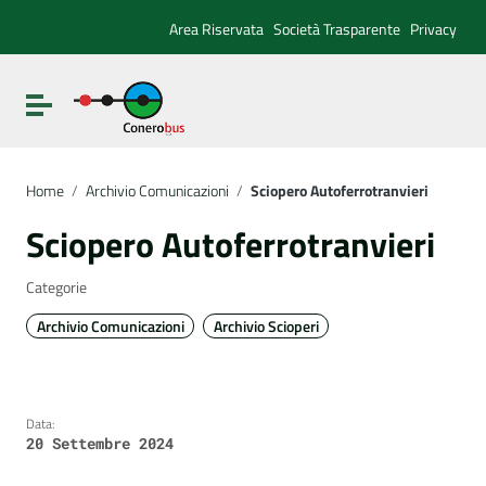
Vai ai contenuti
Vai al menu di navigazione
Area Riservata
Società Trasparente
Privacy
Vai al footer
Attiva / disattiva la navigazione
Home
/
Archivio Comunicazioni
/
Sciopero Autoferrotranvieri
Sciopero Autoferrotranvieri
Categorie
Archivio Comunicazioni
Archivio Scioperi
Data:
20 Settembre 2024