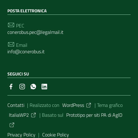
POSTA ELETTRONICA
PEC
conerobus.pec@legalmail.it
Email
info@conerobus.it
SEGUICI SU
Sezione Link Utili
Contatti
| Realizzato con
WordPress
|
Tema grafico
ItaliaWP2
| Basato sul
Prototipo per siti PA di AgID
Privacy Policy
|
Cookie Policy