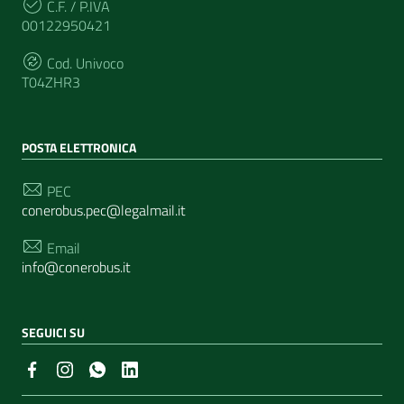
C.F. / P.IVA
00122950421
Cod. Univoco
T04ZHR3
POSTA ELETTRONICA
PEC
conerobus.pec@legalmail.it
Email
info@conerobus.it
SEGUICI SU