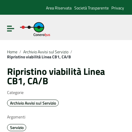
Vai ai contenuti
Vai al menu di navigazione
Area Riservata
Società Trasparente
Privacy
Vai al footer
Attiva / disattiva la navigazione
Home
/
Archivio Avvisi sul Servizio
/
Ripristino viabilità Linea CB1, CA/B
Ripristino viabilità Linea
CB1, CA/B
Categorie
Archivio Avvisi sul Servizio
Argomenti
Servizio