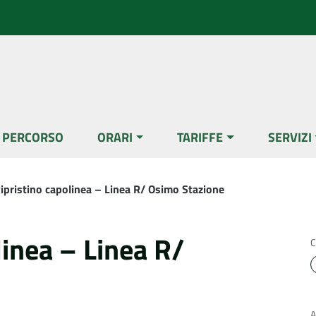
L PERCORSO
ORARI
TARIFFE
SERVIZI
ipristino capolinea – Linea R/ Osimo Stazione
linea – Linea R/
C
A