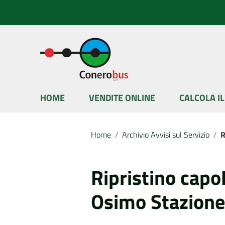
Vai ai contenuti
Vai al menu di navigazione
Vai al footer
HOME
VENDITE ONLINE
CALCOLA I
Home
/
Archivio Avvisi sul Servizio
/
R
Ripristino capo
Osimo Stazione