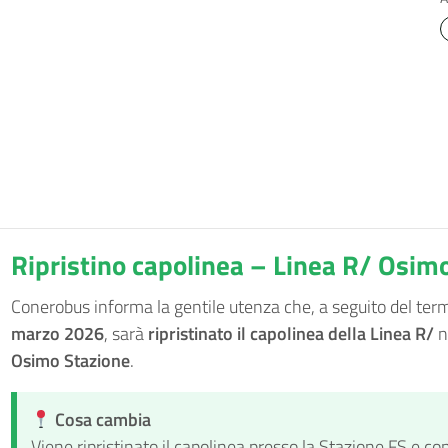
Ripristino capolinea – Linea R/ Osim
Conerobus informa la gentile utenza che, a seguito del termi
marzo 2026
, sarà
ripristinato il capolinea della Linea R/
n
Osimo Stazione
.
Cosa cambia
Viene ripristinato il capolinea presso la Stazione FS e c