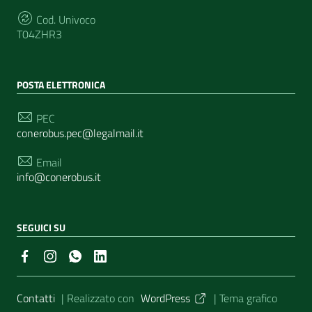
Cod. Univoco
T04ZHR3
POSTA ELETTRONICA
PEC
conerobus.pec@legalmail.it
Email
info@conerobus.it
SEGUICI SU
Sezione Link Utili
Contatti
| Realizzato con
WordPress
|
Tema grafico