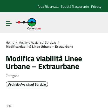
Vai ai contenuti
Vai al menu di navigazione
Area Riservata
Società Trasparente
Privacy
Vai al footer
Attiva / disattiva la navigazione
Home
/
Archivio Avvisi sul Servizio
/
Modifica viabilità Linee Urbane – Extraurbane
Modifica viabilità Linee
Urbane – Extraurbane
Categorie
Archivio Avvisi sul Servizio
Data: