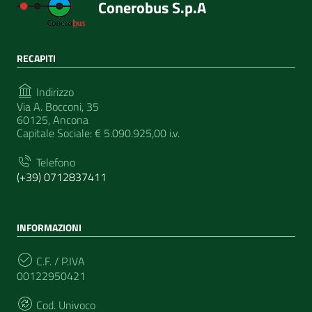
Conerobus S.p.A
RECAPITI
Indirizzo
Via A. Bocconi, 35
60125, Ancona
Capitale Sociale: € 5.090.925,00 i.v.
Telefono
(+39) 0712837411
INFORMAZIONI
C.F. / P.IVA
00122950421
Cod. Univoco