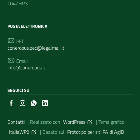
T04ZHR3
POSTA ELETTRONICA
PEC
conerobus.pec@legalmail.it
Email
info@conerobus.it
SEGUICI SU
Sezione Link Utili
Contatti
| Realizzato con
WordPress
|
Tema grafico
ItaliaWP2
| Basato sul
Prototipo per siti PA di AgID