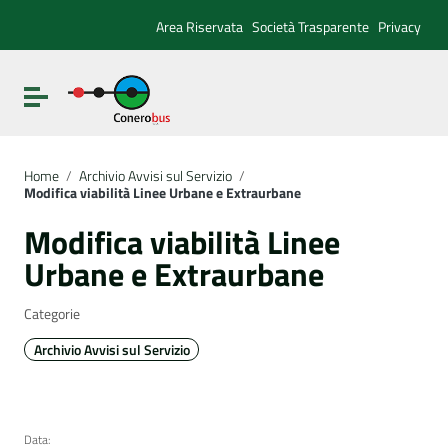
Vai ai contenuti
Vai al menu di navigazione
Area Riservata
Società Trasparente
Privacy
Vai al footer
Attiva / disattiva la navigazione
Home
/
Archivio Avvisi sul Servizio
/
Modifica viabilità Linee Urbane e Extraurbane
Modifica viabilità Linee
Urbane e Extraurbane
Categorie
Archivio Avvisi sul Servizio
Data: