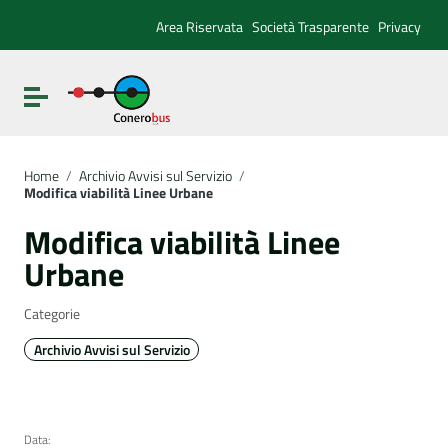
Vai ai contenuti
Vai al menu di navigazione
Area Riservata
Società Trasparente
Privacy
Vai al footer
Attiva / disattiva la navigazione
Home
/
Archivio Avvisi sul Servizio
/
Modifica viabilità Linee Urbane
Modifica viabilità Linee
Urbane
Categorie
Archivio Avvisi sul Servizio
Data: