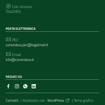
Cod. Univoco
T04ZHR3
POSTA ELETTRONICA
PEC
conerobus.pec@legalmail.it
Email
info@conerobus.it
SEGUICI SU
Sezione Link Utili
Contatti
| Realizzato con
WordPress
|
Tema grafico