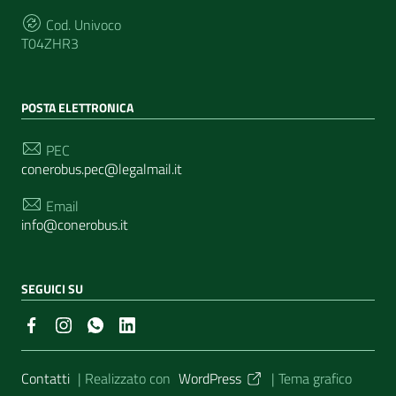
Cod. Univoco
T04ZHR3
POSTA ELETTRONICA
PEC
conerobus.pec@legalmail.it
Email
info@conerobus.it
SEGUICI SU
Sezione Link Utili
Contatti
| Realizzato con
WordPress
|
Tema grafico