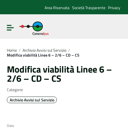
Vai ai contenuti
Vai al menu di navigazione
Area Riservata
Società Trasparente
Privacy
Vai al footer
Attiva / disattiva la navigazione
Home
/
Archivio Avvisi sul Servizio
/
Modifica viabilità Linee 6 – 2/6 – CD – CS
Modifica viabilità Linee 6 –
2/6 – CD – CS
Categorie
Archivio Avvisi sul Servizio
Data: