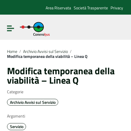
Vai ai contenuti
Vai al menu di navigazione
Area Riservata
Società Trasparente
Privacy
Vai al footer
Attiva / disattiva la navigazione
Home
/
Archivio Avvisi sul Servizio
/
Modifica temporanea della viabilità – Linea Q
Modifica temporanea della
viabilità – Linea Q
Categorie
Archivio Avvisi sul Servizio
Argomenti
Servizio