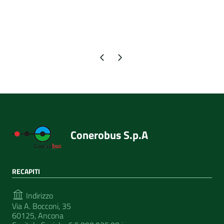
Pagina precedente
Pagina successiva
Conerobus S.p.A
RECAPITI
Indirizzo
Via A. Bocconi, 35
60125, Ancona