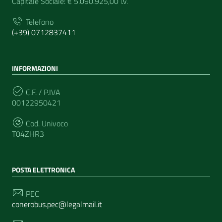
Capitale Sociale: € 5.090.925,00 i.v.
Telefono
(+39) 0712837411
INFORMAZIONI
C.F. / P.IVA
00122950421
Cod. Univoco
T04ZHR3
POSTA ELETTRONICA
PEC
conerobus.pec@legalmail.it