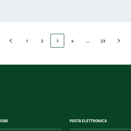
1
2
3
4
…
23
agina precedente
Pagina successiv
IONI
POSTA ELETTRONICA