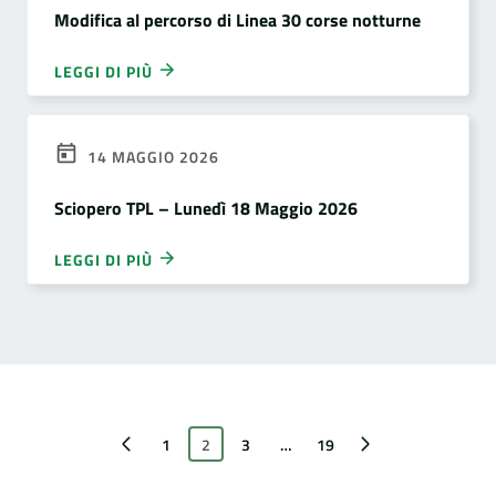
Modifica al percorso di Linea 30 corse notturne
LEGGI DI PIÙ
14 MAGGIO 2026
Sciopero TPL – Lunedì 18 Maggio 2026
LEGGI DI PIÙ
Pagina precedente
1
2
3
…
Pagina successiva
19