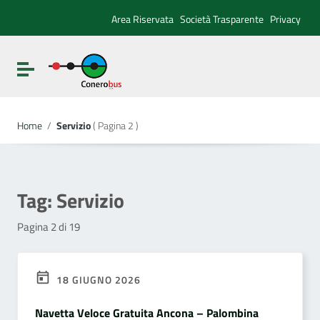
Vai ai contenuti
Vai al menu di navigazione
Area Riservata
Società Trasparente
Privacy
Vai al footer
Attiva / disattiva la navigazione
Home
/
Servizio
( Pagina 2 )
Tag:
Servizio
Pagina 2 di 19
18 GIUGNO 2026
Navetta Veloce Gratuita Ancona – Palombina