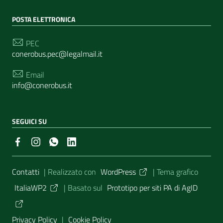
POSTA ELETTRONICA
PEC
conerobus.pec@legalmail.it
Email
info@conerobus.it
SEGUICI SU
Sezione Link Utili
Contatti
| Realizzato con
WordPress
|
Tema grafico
ItaliaWP2
| Basato sul
Prototipo per siti PA di AgID
Privacy Policy
|
Cookie Policy