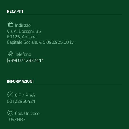
RECAPITI
Indirizzo
Via A. Bocconi, 35
60125, Ancona
Capitale Sociale: € 5.090.925,00 i.v.
Telefono
(+39) 0712837411
INFORMAZIONI
C.F. / P.IVA
00122950421
Cod. Univoco
T04ZHR3