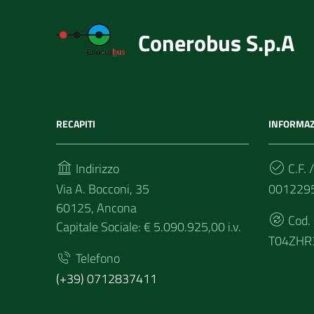
Conerobus S.p.A
RECAPITI
INFORMAZ
Indirizzo
C.F. /
Via A. Bocconi, 35
001229
60125, Ancona
Cod.
Capitale Sociale: € 5.090.925,00 i.v.
T04ZHR
Telefono
(+39) 0712837411