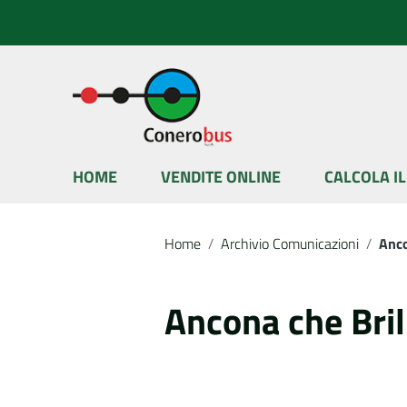
Vai ai contenuti
Vai al menu di navigazione
Vai al footer
HOME
VENDITE ONLINE
CALCOLA I
Home
/
Archivio Comunicazioni
/
Anco
Ancona che Bril