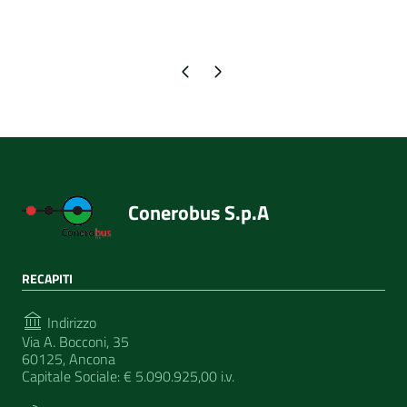
Pagina precedente
Pagina successiva
Conerobus S.p.A
RECAPITI
Indirizzo
Via A. Bocconi, 35
60125, Ancona
Capitale Sociale: € 5.090.925,00 i.v.