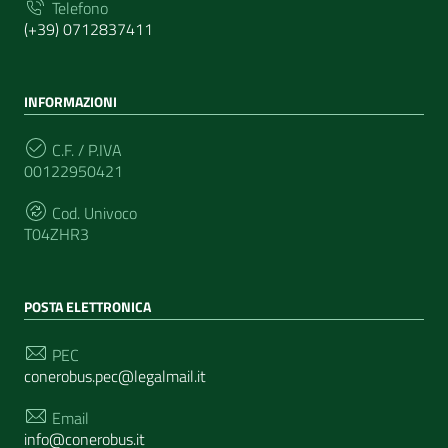
Telefono
(+39) 0712837411
INFORMAZIONI
C.F. / P.IVA
00122950421
Cod. Univoco
T04ZHR3
POSTA ELETTRONICA
PEC
conerobus.pec@legalmail.it
Email
info@conerobus.it