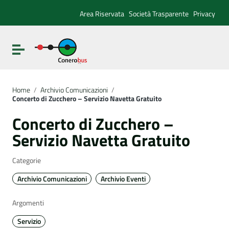
Vai ai contenuti
Vai al menu di navigazione
Area Riservata
Società Trasparente
Privacy
Vai al footer
Attiva / disattiva la navigazione
Home
/
Archivio Comunicazioni
/
Concerto di Zucchero – Servizio Navetta Gratuito
Concerto di Zucchero –
Servizio Navetta Gratuito
Categorie
Archivio Comunicazioni
Archivio Eventi
Argomenti
Servizio